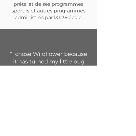
prêts, et de ses programmes
sportifs et autres programmes
administrés par l&#39;école.
“I chose Wildflower because
it has turned my little bug
into a bookworm. We spend
less time on tablets at home
and more time being hands-
on with everything. He also
gets to express his talents
more—like drawing—and is
open to new things every
day.”