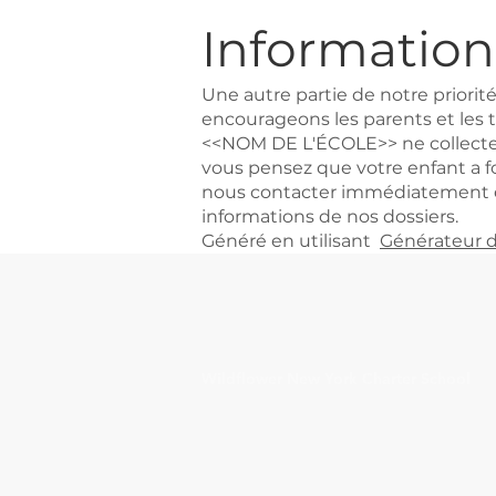
Information
Une autre partie de notre priorité
encourageons les parents et les tu
<<NOM DE L'ÉCOLE>> ne collecte 
vous pensez que votre enfant a f
nous contacter immédiatement et
informations de nos dossiers.
Généré en utilisant
Générateur d
Wildflower New York Charter School
1332 Fulton Avenue
Bronx, NY 10456
(718) 635-0474