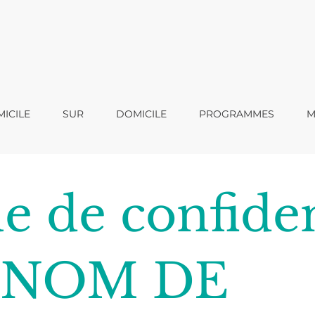
ICILE
SUR
DOMICILE
PROGRAMMES
M
ue de confiden
<<NOM DE