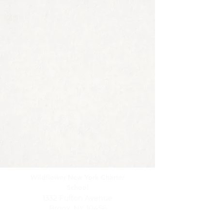
Wildflower New York Charter
School
1332 Fulton Avenue
Bronx, NY 10456