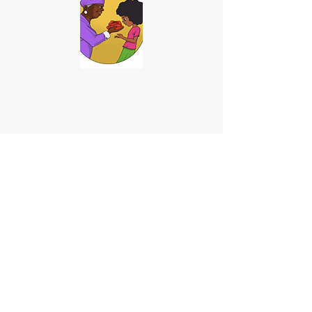
<<SCHOOL NAME>> est une organisation
à but non lucratif et ne fait aucune
discrimination fondée sur la race, la
couleur, l'origine nationale ou ethnique, la
croyance, la religion, le sexe, le handicap,
l'âge, l'état matrimonial, l'orientation
sexuelle ou le statut en matière
d'assistance publique. De plus, <<NOM DE
L'ÉCOLE>> admet les élèves de toute race,
couleur, origine nationale et ethnique à
tous les droits, privilèges, programmes et
activités généralement accordés ou mis à
la disposition des élèves de l'école. Il ne fait
aucune discrimination sur la base de la
race, de la couleur, de l'origine nationale et
ethnique dans l'administration de ses
politiques éducatives, politiques
d'admission, programmes de bourses et