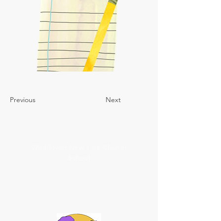
Previous
Next
Wildflower New York Charter
School
1332 Fulton Avenue
Bronx, NY 10456
(718) 635-0474
info@wildflowernewyorkcharterschool.org