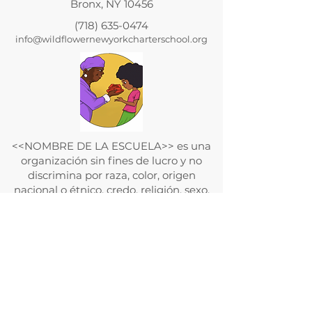
Bronx, NY 10456
(718) 635-0474
info@wildflowernewyorkcharterschool.org
<<NOMBRE DE LA ESCUELA>> es una
organización sin fines de lucro y no
discrimina por raza, color, origen
nacional o étnico, credo, religión, sexo,
discapacidad, edad, estado civil,
orientación sexual o estado con
respecto a la asistencia pública.
Además, <<NOMBRE DE LA
ESCUELA>> admite estudiantes de
cualquier raza, color, origen nacional y
étnico a todos los derechos, privilegios,
programas y actividades generalmente