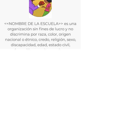
<<NOMBRE DE LA ESCUELA>> es una
organización sin fines de lucro y no
discrimina por raza, color, origen
nacional o étnico, credo, religión, sexo,
discapacidad, edad, estado civil,
orientación sexual o estado con
respecto a la asistencia pública.
Además, <<NOMBRE DE LA
ESCUELA>> admite estudiantes de
cualquier raza, color, origen nacional y
étnico a todos los derechos, privilegios,
programas y actividades generalmente
otorgados o puestos a disposición de los
estudiantes en la escuela. No discrimina
por motivos de raza, color, origen
nacional y étnico en la administración
de sus políticas educativas, políticas de