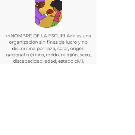
<<NOMBRE DE LA ESCUELA>> es una
organización sin fines de lucro y no
discrimina por raza, color, origen
nacional o étnico, credo, religión, sexo,
discapacidad, edad, estado civil,
orientación sexual o estado con
respecto a la asistencia pública.
Además, <<NOMBRE DE LA
ESCUELA>> admite estudiantes de
cualquier raza, color, origen nacional y
étnico a todos los derechos, privilegios,
programas y actividades generalmente
otorgados o puestos a disposición de los
estudiantes en la escuela. No discrimina
por motivos de raza, color, origen
nacional y étnico en la administración