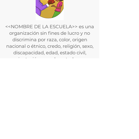
<<NOMBRE DE LA ESCUELA>> es una
organización sin fines de lucro y no
discrimina por raza, color, origen
nacional o étnico, credo, religión, sexo,
discapacidad, edad, estado civil,
orientación sexual o estado con
respecto a la asistencia pública.
Además, <<NOMBRE DE LA
ESCUELA>> admite estudiantes de
cualquier raza, color, origen nacional y
étnico a todos los derechos, privilegios,
programas y actividades generalmente
otorgados o puestos a disposición de los
estudiantes en la escuela. No discrimina
por motivos de raza, color, origen
nacional y étnico en la administración
de sus políticas educativas, políticas de
admisión, programas de becas y