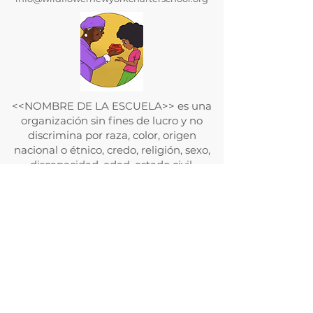
<<NOMBRE DE LA ESCUELA>> es una
organización sin fines de lucro y no
discrimina por raza, color, origen
nacional o étnico, credo, religión, sexo,
discapacidad, edad, estado civil,
orientación sexual o estado con
respecto a la asistencia pública.
Además, <<NOMBRE DE LA
ESCUELA>> admite estudiantes de
cualquier raza, color, origen nacional y
étnico a todos los derechos, privilegios,
programas y actividades generalmente
otorgados o puestos a disposición de los
estudiantes en la escuela. No discrimina
por motivos de raza, color, origen